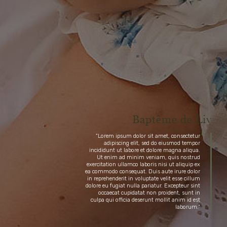
B
a
p
t
ê
m
e
d
e
L
i
v
"Lorem ipsum dolor sit amet, consectetur
adipiscing elit, sed do eiusmod tempor
incididunt ut labore et dolore magna aliqua.
Ut enim ad minim veniam, quis nostrud
exercitation ullamco laboris nisi ut aliquip ex
ea commodo consequat. Duis aute irure dolor
in reprehenderit in voluptate velit esse cillum
dolore eu fugiat nulla pariatur. Excepteur sint
occaecat cupidatat non proident, sunt in
culpa qui officia deserunt mollit anim id est
laborum."